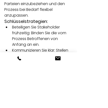
Parteien einzubeziehen und den 
Prozess bei Bedarf flexibel 
anzupassen.
Schlüsselstrategien:
Beteiligen Sie Stakeholder 
frühzeitig: Binden Sie die vom 
Prozess Betroffenen von 
Anfang an ein.
Kommunizieren Sie klar: Stellen 
Sie sicher, dass jeder den Zweck 
und die Vorteile des neuen 
Prozesses versteht.
Seien Sie flexibel: Passen Sie 
den Prozess auf der Grundlage 
von Feedback und Tests in der 
Praxis an.
Stehen Sie vor 
Herausforderungen bei der 