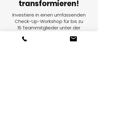
transformieren!
Investiere in einen umfassenden
Check-Up-Workshop für bis zu
15 Teammitglieder unter der
Leitung eines erfahrenen
Moderators.
Für nur 3.500€
Eure Reise beginnt mit einem
Einführungsgespräch, um den
Workshop auf eure spezifischen
Ziele zuzuschneiden, gefolgt von
zwei intensiven halbtägigen
Sitzungen, die dazu dienen, den
Fokus und die Produktivität
eures Teams für die
bevorstehenden Aufgaben zu
revitalisieren und neu
auszurichten.